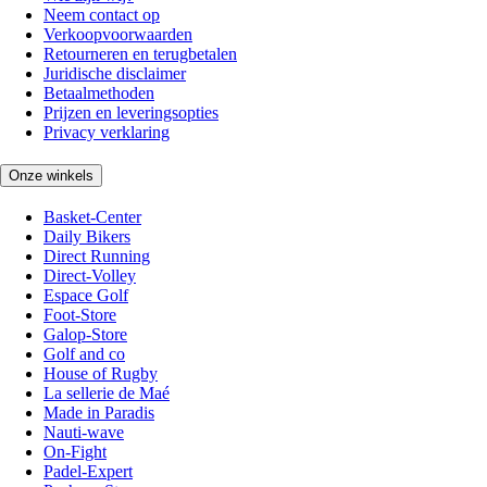
Neem contact op
Verkoopvoorwaarden
Retourneren en terugbetalen
Juridische disclaimer
Betaalmethoden
Prijzen en leveringsopties
Privacy verklaring
Onze winkels
Basket-Center
Daily Bikers
Direct Running
Direct-Volley
Espace Golf
Foot-Store
Galop-Store
Golf and co
House of Rugby
La sellerie de Maé
Made in Paradis
Nauti-wave
On-Fight
Padel-Expert