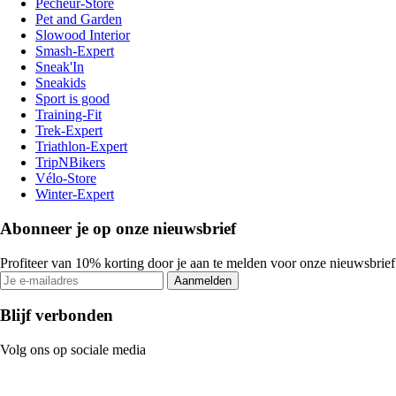
Pecheur-Store
Pet and Garden
Slowood Interior
Smash-Expert
Sneak'In
Sneakids
Sport is good
Training-Fit
Trek-Expert
Triathlon-Expert
TripNBikers
Vélo-Store
Winter-Expert
Abonneer je op onze nieuwsbrief
Profiteer van 10% korting door je aan te melden voor onze nieuwsbrief
Aanmelden
Blijf verbonden
Volg ons op sociale media