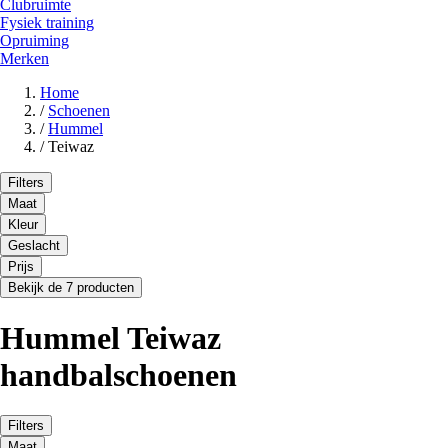
Clubruimte
Fysiek training
Opruiming
Merken
Home
/
Schoenen
/
Hummel
/
Teiwaz
Filters
Maat
Kleur
Geslacht
Prijs
Bekijk de 7 producten
Hummel Teiwaz
handbalschoenen
Filters
Maat