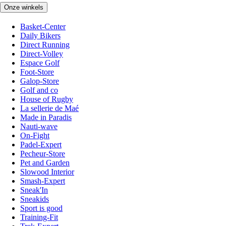
Onze winkels
Basket-Center
Daily Bikers
Direct Running
Direct-Volley
Espace Golf
Foot-Store
Galop-Store
Golf and co
House of Rugby
La sellerie de Maé
Made in Paradis
Nauti-wave
On-Fight
Padel-Expert
Pecheur-Store
Pet and Garden
Slowood Interior
Smash-Expert
Sneak'In
Sneakids
Sport is good
Training-Fit