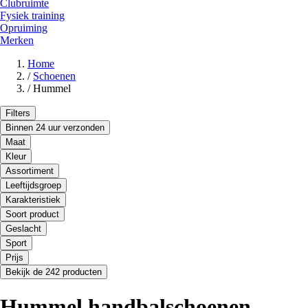
Clubruimte
Fysiek training
Opruiming
Merken
Home
/
Schoenen
/
Hummel
Filters
Binnen 24 uur verzonden
Maat
Kleur
Assortiment
Leeftijdsgroep
Karakteristiek
Soort product
Geslacht
Sport
Prijs
Bekijk de 242 producten
Hummel handbalschoenen