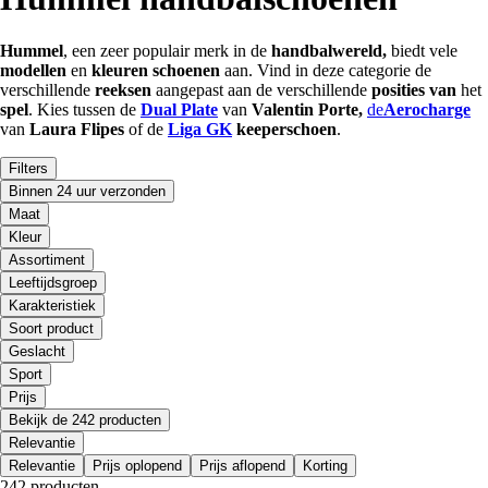
Hummel
, een zeer populair merk in de
handbalwereld,
biedt vele
modellen
en
kleuren
schoenen
aan. Vind in deze categorie de
verschillende
reeksen
aangepast aan de verschillende
posities van
het
spel
. Kies tussen de
Dual Plate
van
Valentin Porte,
de
Aerocharge
van
Laura Flipes
of de
Liga GK
keeperschoen
.
Filters
Binnen 24 uur verzonden
Maat
Kleur
Assortiment
Leeftijdsgroep
Karakteristiek
Soort product
Geslacht
Sport
Prijs
Bekijk de 242 producten
Relevantie
Relevantie
Prijs oplopend
Prijs aflopend
Korting
242 producten