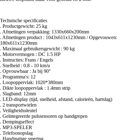
Technische specificaties
. Productgewicht: 25 kg
. Afmetingen verpakking: 1330x660x200mm
. Afmetingen product : 1043x611x1230mm / Opgevouwen:
180x611x1230mm
. Maximaal gebruikersgewicht : 90 kg
. Motorvermogen : DC 1.5 HP
. Instructies: Frans / Engels
. Snelheid : 0.8 - 10 km/u
. Opvouwbaar : Ja bij 90°
. Programma's: 12
. Loopoppervlak: 1020*380mm
. Dikte loopoppervlak : 1.4mm strip
. Slagband: 12mm
. LED-display (tijd, snelheid, afstand, calorieën, hartslag)
. 2 transportwielen
. Veiligheidssleutel
. Geïntegreerde pulssensoren op handgrepen
. Dempingseffect
. MP3-SPELER
. Telefoonopslag
. Handmatige smering