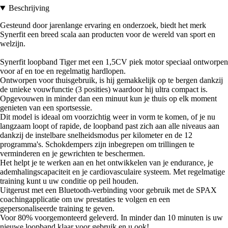
Beschrijving
Gesteund door jarenlange ervaring en onderzoek, biedt het merk
Synerfit een breed scala aan producten voor de wereld van sport en
welzijn.
Synerfit loopband Tiger met een 1,5CV piek motor speciaal ontworpen
voor af en toe en regelmatig hardlopen.
Ontworpen voor thuisgebruik, is hij gemakkelijk op te bergen dankzij
de unieke vouwfunctie (3 posities) waardoor hij ultra compact is.
Opgevouwen in minder dan een minuut kun je thuis op elk moment
genieten van een sportsessie.
Dit model is ideaal om voorzichtig weer in vorm te komen, of je nu
langzaam loopt of rapide, de loopband past zich aan alle niveaus aan
dankzij de instelbare snelheidsmodus per kilometer en de 12
programma's. Schokdempers zijn inbegrepen om trillingen te
verminderen en je gewrichten te beschermen.
Het helpt je te werken aan en het ontwikkelen van je endurance, je
ademhalingscapaciteit en je cardiovasculaire systeem. Met regelmatige
training kunt u uw conditie op peil houden.
Uitgerust met een Bluetooth-verbinding voor gebruik met de SPAX
coachingapplicatie om uw prestaties te volgen en een
gepersonaliseerde training te geven.
Voor 80% voorgemonteerd geleverd. In minder dan 10 minuten is uw
nieuwe loopband klaar voor gebruik en u ook!