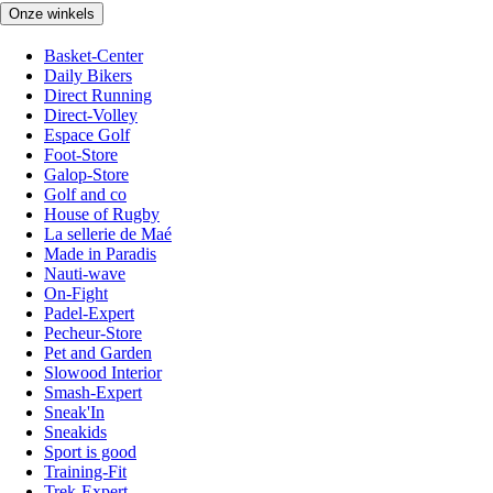
Onze winkels
Basket-Center
Daily Bikers
Direct Running
Direct-Volley
Espace Golf
Foot-Store
Galop-Store
Golf and co
House of Rugby
La sellerie de Maé
Made in Paradis
Nauti-wave
On-Fight
Padel-Expert
Pecheur-Store
Pet and Garden
Slowood Interior
Smash-Expert
Sneak'In
Sneakids
Sport is good
Training-Fit
Trek-Expert