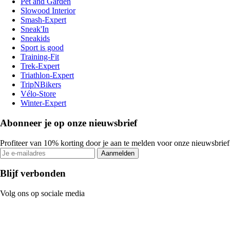
Pet and Garden
Slowood Interior
Smash-Expert
Sneak'In
Sneakids
Sport is good
Training-Fit
Trek-Expert
Triathlon-Expert
TripNBikers
Vélo-Store
Winter-Expert
Abonneer je op onze nieuwsbrief
Profiteer van 10% korting door je aan te melden voor onze nieuwsbrief
Aanmelden
Blijf verbonden
Volg ons op sociale media