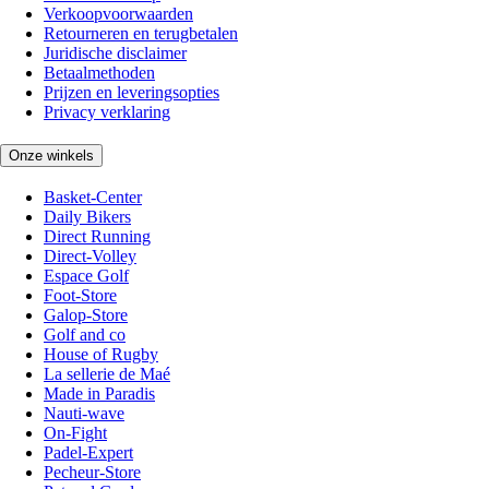
Verkoopvoorwaarden
Retourneren en terugbetalen
Juridische disclaimer
Betaalmethoden
Prijzen en leveringsopties
Privacy verklaring
Onze winkels
Basket-Center
Daily Bikers
Direct Running
Direct-Volley
Espace Golf
Foot-Store
Galop-Store
Golf and co
House of Rugby
La sellerie de Maé
Made in Paradis
Nauti-wave
On-Fight
Padel-Expert
Pecheur-Store