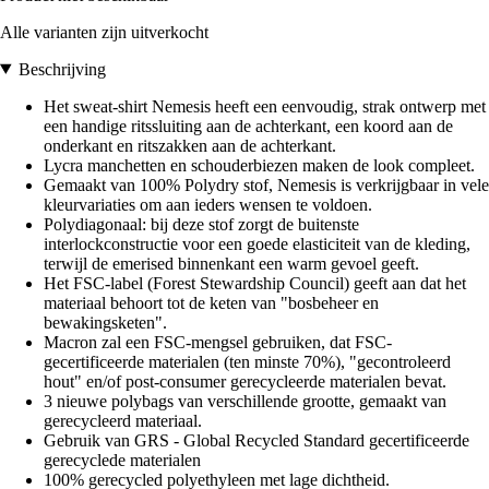
Alle varianten zijn uitverkocht
Beschrijving
Het sweat-shirt Nemesis heeft een eenvoudig, strak ontwerp met
een handige ritssluiting aan de achterkant, een koord aan de
onderkant en ritszakken aan de achterkant.
Lycra manchetten en schouderbiezen maken de look compleet.
Gemaakt van 100% Polydry stof, Nemesis is verkrijgbaar in vele
kleurvariaties om aan ieders wensen te voldoen.
Polydiagonaal: bij deze stof zorgt de buitenste
interlockconstructie voor een goede elasticiteit van de kleding,
terwijl de emerised binnenkant een warm gevoel geeft.
Het FSC-label (Forest Stewardship Council) geeft aan dat het
materiaal behoort tot de keten van "bosbeheer en
bewakingsketen".
Macron zal een FSC-mengsel gebruiken, dat FSC-
gecertificeerde materialen (ten minste 70%), "gecontroleerd
hout" en/of post-consumer gerecycleerde materialen bevat.
3 nieuwe polybags van verschillende grootte, gemaakt van
gerecycleerd materiaal.
Gebruik van GRS - Global Recycled Standard gecertificeerde
gerecyclede materialen
100% gerecycled polyethyleen met lage dichtheid.