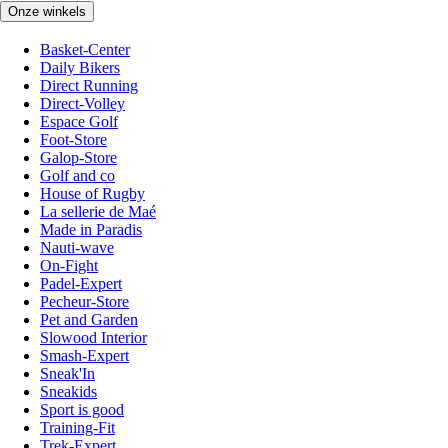
Onze winkels
Basket-Center
Daily Bikers
Direct Running
Direct-Volley
Espace Golf
Foot-Store
Galop-Store
Golf and co
House of Rugby
La sellerie de Maé
Made in Paradis
Nauti-wave
On-Fight
Padel-Expert
Pecheur-Store
Pet and Garden
Slowood Interior
Smash-Expert
Sneak'In
Sneakids
Sport is good
Training-Fit
Trek-Expert