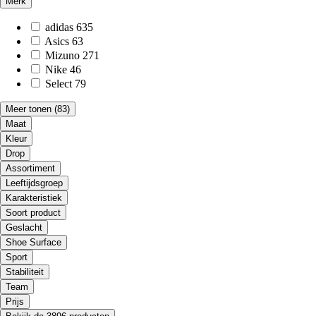
Merk
adidas
635
Asics
63
Mizuno
271
Nike
46
Select
79
Meer tonen
(83)
Maat
Kleur
Drop
Assortiment
Leeftijdsgroep
Karakteristiek
Soort product
Geslacht
Shoe Surface
Sport
Stabiliteit
Team
Prijs