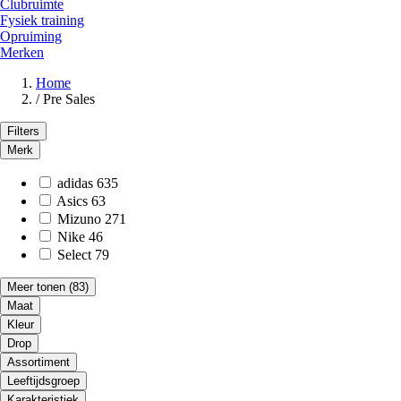
Clubruimte
Fysiek training
Opruiming
Merken
Home
/
Pre Sales
Filters
Merk
adidas
635
Asics
63
Mizuno
271
Nike
46
Select
79
Meer tonen
(83)
Maat
Kleur
Drop
Assortiment
Leeftijdsgroep
Karakteristiek