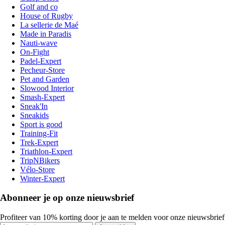
Golf and co
House of Rugby
La sellerie de Maé
Made in Paradis
Nauti-wave
On-Fight
Padel-Expert
Pecheur-Store
Pet and Garden
Slowood Interior
Smash-Expert
Sneak'In
Sneakids
Sport is good
Training-Fit
Trek-Expert
Triathlon-Expert
TripNBikers
Vélo-Store
Winter-Expert
Abonneer je op onze nieuwsbrief
Profiteer van 10% korting door je aan te melden voor onze nieuwsbrief