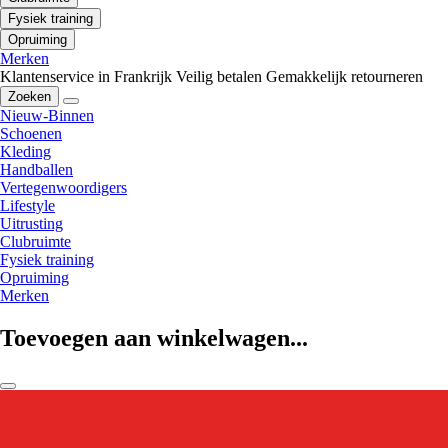
Fysiek training
Opruiming
Merken
Klantenservice in Frankrijk
Veilig betalen
Gemakkelijk retourneren
Zoeken
Nieuw-Binnen
Schoenen
Kleding
Handballen
Vertegenwoordigers
Lifestyle
Uitrusting
Clubruimte
Fysiek training
Opruiming
Merken
Toevoegen aan winkelwagen...