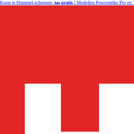
Koop je Hummel-schoenen,
tas gratis
! Modellen Powerstrike Pro en 