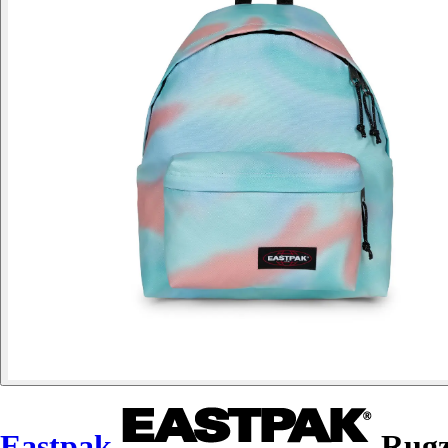
Eastpak
Rugz