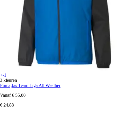
+-1
3 kleuren
Puma
Jas Team Liga All Weather
Vanaf
€ 55,00
€ 24,88