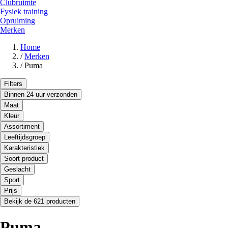
Clubruimte
Fysiek training
Opruiming
Merken
Home
/
Merken
/
Puma
Filters
Binnen 24 uur verzonden
Maat
Kleur
Assortiment
Leeftijdsgroep
Karakteristiek
Soort product
Geslacht
Sport
Prijs
Bekijk de 621 producten
Puma