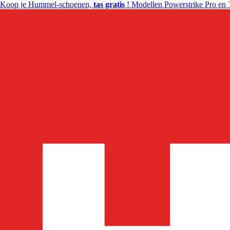
Koop je Hummel-schoenen,
tas gratis
! Modellen Powerstrike Pro en 