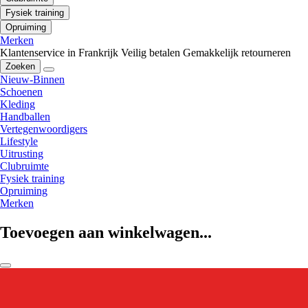
Fysiek training
Opruiming
Merken
Klantenservice in Frankrijk
Veilig betalen
Gemakkelijk retourneren
Zoeken
Nieuw-Binnen
Schoenen
Kleding
Handballen
Vertegenwoordigers
Lifestyle
Uitrusting
Clubruimte
Fysiek training
Opruiming
Merken
Toevoegen aan winkelwagen...