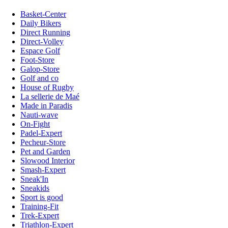
Basket-Center
Daily Bikers
Direct Running
Direct-Volley
Espace Golf
Foot-Store
Galop-Store
Golf and co
House of Rugby
La sellerie de Maé
Made in Paradis
Nauti-wave
On-Fight
Padel-Expert
Pecheur-Store
Pet and Garden
Slowood Interior
Smash-Expert
Sneak'In
Sneakids
Sport is good
Training-Fit
Trek-Expert
Triathlon-Expert