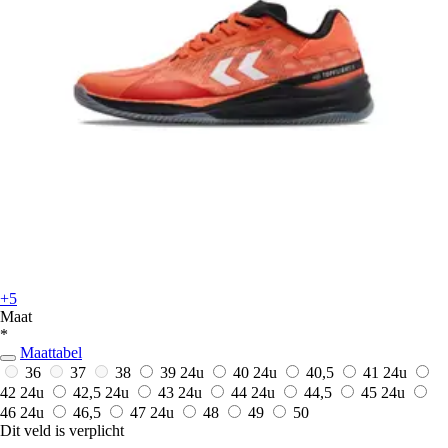
+5
Maat
*
Maattabel
36
37
38
39
24u
40
24u
40,5
41
24u
42
24u
42,5
24u
43
24u
44
24u
44,5
45
24u
46
24u
46,5
47
24u
48
49
50
Dit veld is verplicht