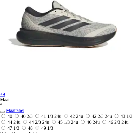
+9
Maat
*
Maattabel
40
40 2/3
41 1/3
24u
42
24u
42 2/3
24u
43 1/3
44
24u
44 2/3
24u
45 1/3
24u
46
24u
46 2/3
24u
47 1/3
48
49 1/3