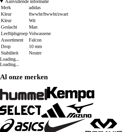
Aanvullende informatie
Merk
adidas
Kleur
ftwwht/ftwwht/zwart
Kleur
Wit
Geslacht
Man
Leeftijdsgroep
Volwassene
Assortiment
Falcon
Drop
10 mm
Stabiliteit
Neutre
Loading...
Loading...
Al onze merken