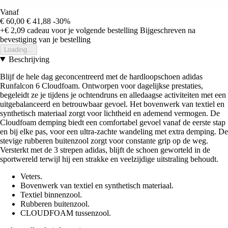
Vanaf
€ 60,00
€ 41,88
-30%
+€ 2,09
cadeau voor je volgende bestelling
Bijgeschreven na
bevestiging van je bestelling
Loading...
Beschrijving
Blijf de hele dag geconcentreerd met de hardloopschoen adidas
Runfalcon 6 Cloudfoam. Ontworpen voor dagelijkse prestaties,
begeleidt ze je tijdens je ochtendruns en alledaagse activiteiten met een
uitgebalanceerd en betrouwbaar gevoel. Het bovenwerk van textiel en
synthetisch materiaal zorgt voor lichtheid en ademend vermogen. De
Cloudfoam demping biedt een comfortabel gevoel vanaf de eerste stap
en bij elke pas, voor een ultra-zachte wandeling met extra demping. De
stevige rubberen buitenzool zorgt voor constante grip op de weg.
Versterkt met de 3 strepen adidas, blijft de schoen geworteld in de
sportwereld terwijl hij een strakke en veelzijdige uitstraling behoudt.
Veters.
Bovenwerk van textiel en synthetisch materiaal.
Textiel binnenzool.
Rubberen buitenzool.
CLOUDFOAM tussenzool.