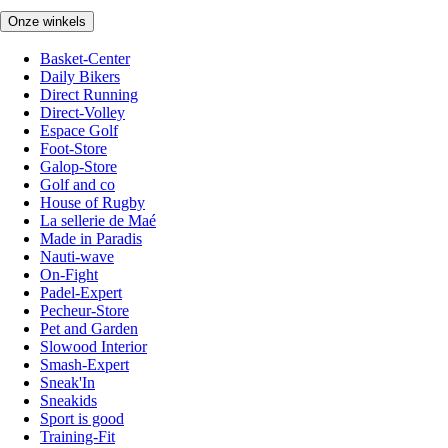
Onze winkels
Basket-Center
Daily Bikers
Direct Running
Direct-Volley
Espace Golf
Foot-Store
Galop-Store
Golf and co
House of Rugby
La sellerie de Maé
Made in Paradis
Nauti-wave
On-Fight
Padel-Expert
Pecheur-Store
Pet and Garden
Slowood Interior
Smash-Expert
Sneak'In
Sneakids
Sport is good
Training-Fit