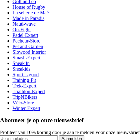
Golf and co
House of Rugby
La sellerie de Maé
Made in Paradis
Nauti-wave
On-Fight
Padel-Expert
Pecheur-Store
Pet and Garden
Slowood Interior
Smash-Expert
Sneak'In
Sneakids
Sport is good
Training-Fit
Trek-Expert
Triathlon-Expert
TripNBikers
Vélo-Store
Winter-Expert
Abonneer je op onze nieuwsbrief
Profiteer van 10% korting door je aan te melden voor onze nieuwsbrief
Aanmelden