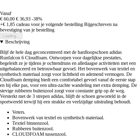
Vanaf
€ 60,00
€ 36,93
-38%
+€ 1,85
cadeau voor je volgende bestelling
Bijgeschreven na
bevestiging van je bestelling
Loading...
Beschrijving
Blijf de hele dag geconcentreerd met de hardloopschoen adidas
Runfalcon 6 Cloudfoam. Ontworpen voor dagelijkse prestaties,
begeleidt ze je tijdens je ochtendruns en alledaagse activiteiten met een
uitgebalanceerd en betrouwbaar gevoel. Het bovenwerk van textiel en
synthetisch materiaal zorgt voor lichtheid en ademend vermogen. De
Cloudfoam demping biedt een comfortabel gevoel vanaf de eerste stap
en bij elke pas, voor een ultra-zachte wandeling met extra demping. De
stevige rubberen buitenzool zorgt voor constante grip op de weg.
Versterkt met de 3 strepen adidas, blijft de schoen geworteld in de
sportwereld terwijl hij een strakke en veelzijdige uitstraling behoudt.
Veters.
Bovenwerk van textiel en synthetisch materiaal.
Textiel binnenzool.
Rubberen buitenzool.
CLOUDFOAM tussenzool.