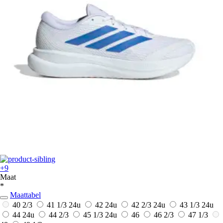
+9
Maat
*
Maattabel
40 2/3
41 1/3
24u
42
24u
42 2/3
24u
43 1/3
24u
44
24u
44 2/3
45 1/3
24u
46
46 2/3
47 1/3