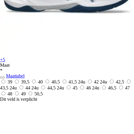
+5
Maat
*
Maattabel
39
39,5
40
40,5
41,5
24u
42
24u
42,5
43,5
24u
44
24u
44,5
24u
45
46
24u
46,5
47
48
49
50,5
Dit veld is verplicht