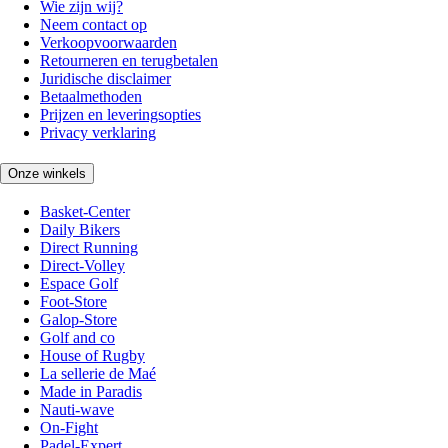
Wie zijn wij?
Neem contact op
Verkoopvoorwaarden
Retourneren en terugbetalen
Juridische disclaimer
Betaalmethoden
Prijzen en leveringsopties
Privacy verklaring
Onze winkels
Basket-Center
Daily Bikers
Direct Running
Direct-Volley
Espace Golf
Foot-Store
Galop-Store
Golf and co
House of Rugby
La sellerie de Maé
Made in Paradis
Nauti-wave
On-Fight
Padel-Expert