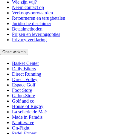
Wie zijn wij?
Neem contact op
Verkoopvoorwaarden
Retourneren en terugbetalen
Juridische disclaimer
Betaalmethoden
Prijzen en leveringsopties
Privacy verklaring
Onze winkels
Basket-Center
Daily Bikers
Direct Running
Direct-Volley
Espace Golf
Foot-Store
Galop-Store
Golf and co
House of Rugby
La sellerie de Maé
Made in Paradis
Nauti-wave
On-Fight
Padel-Expert