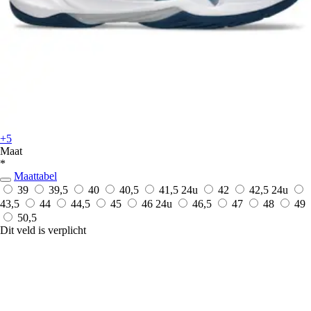
+5
Maat
*
Maattabel
39
39,5
40
40,5
41,5
24u
42
42,5
24u
43,5
44
44,5
45
46
24u
46,5
47
48
49
50,5
Dit veld is verplicht