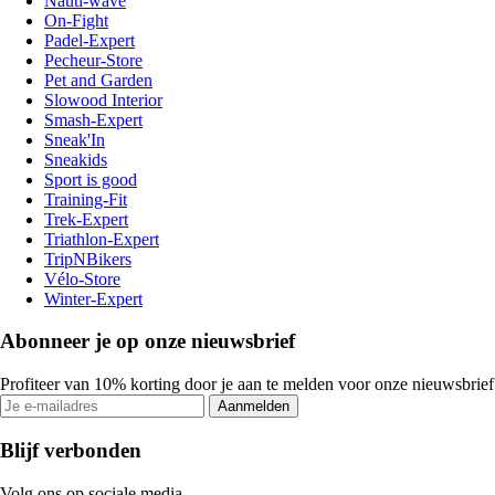
Nauti-wave
On-Fight
Padel-Expert
Pecheur-Store
Pet and Garden
Slowood Interior
Smash-Expert
Sneak'In
Sneakids
Sport is good
Training-Fit
Trek-Expert
Triathlon-Expert
TripNBikers
Vélo-Store
Winter-Expert
Abonneer je op onze nieuwsbrief
Profiteer van 10% korting door je aan te melden voor onze nieuwsbrief
Aanmelden
Blijf verbonden
Volg ons op sociale media