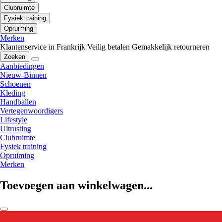
Clubruimte
Fysiek training
Opruiming
Merken
Klantenservice in Frankrijk
Veilig betalen
Gemakkelijk retourneren
Zoeken
Aanbiedingen
Nieuw-Binnen
Schoenen
Kleding
Handballen
Vertegenwoordigers
Lifestyle
Uitrusting
Clubruimte
Fysiek training
Opruiming
Merken
Toevoegen aan winkelwagen...