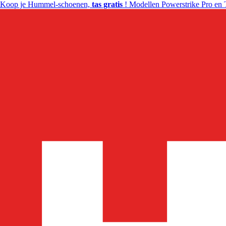
Koop je Hummel-schoenen,
tas gratis
! Modellen Powerstrike Pro en 