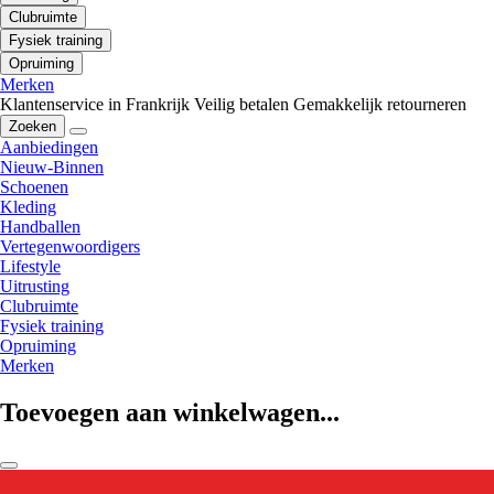
Clubruimte
Fysiek training
Opruiming
Merken
Klantenservice in Frankrijk
Veilig betalen
Gemakkelijk retourneren
Zoeken
Aanbiedingen
Nieuw-Binnen
Schoenen
Kleding
Handballen
Vertegenwoordigers
Lifestyle
Uitrusting
Clubruimte
Fysiek training
Opruiming
Merken
Toevoegen aan winkelwagen...