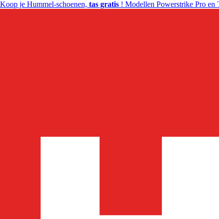
Koop je Hummel-schoenen,
tas gratis
! Modellen Powerstrike Pro en 