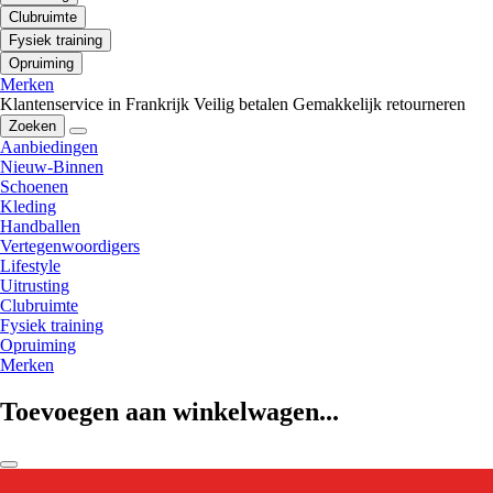
Clubruimte
Fysiek training
Opruiming
Merken
Klantenservice in Frankrijk
Veilig betalen
Gemakkelijk retourneren
Zoeken
Aanbiedingen
Nieuw-Binnen
Schoenen
Kleding
Handballen
Vertegenwoordigers
Lifestyle
Uitrusting
Clubruimte
Fysiek training
Opruiming
Merken
Toevoegen aan winkelwagen...