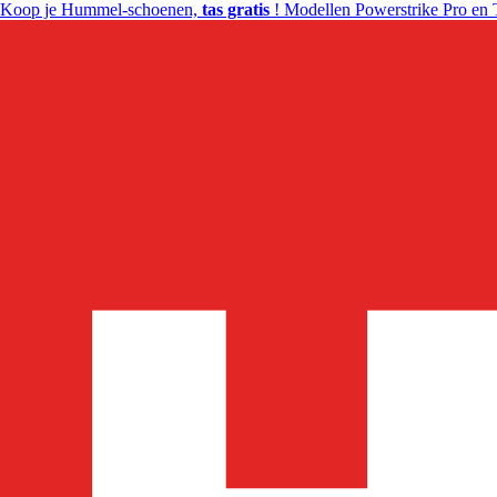
Koop je Hummel-schoenen,
tas gratis
! Modellen Powerstrike Pro en 