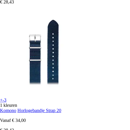
€ 28,43
+-3
1 kleuren
Komono
Horlogebandje Strap 20
Vanaf
€ 34,00