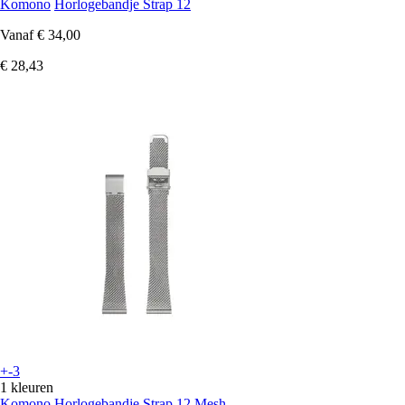
Komono
Horlogebandje Strap 12
Vanaf
€ 34,00
€ 28,43
+-3
1 kleuren
Komono
Horlogebandje Strap 12 Mesh