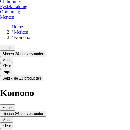
Clubruimte
Fysiek training
Opruiming
Merken
Home
/
Merken
/
Komono
Filters
Binnen 24 uur verzonden
Maat
Kleur
Prijs
Bekijk de 23 producten
Komono
Filters
Binnen 24 uur verzonden
Maat
Kleur