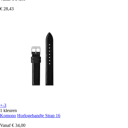
€ 28,43
+-3
1 kleuren
Komono
Horlogebandje Strap 16
Vanaf
€ 34,00