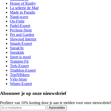
House of Rugby
La sellerie de Maé
Made in Paradis
Nauti-wave
On-Fight
Padel-Expert
Pecheur-Store
Pet and Garden
Slowood Interior
Smash-Expert
Sneak'In
Sneakids
Sport is good
Training-Fit
Trek-Expert
Triathlon-Expert
TripNBikers
Vélo-Store
Winter-Expert
Abonneer je op onze nieuwsbrief
Profiteer van 10% korting door je aan te melden voor onze nieuwsbrief
Aanmelden