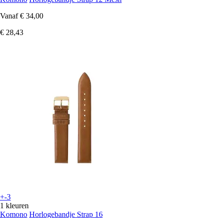
Vanaf
€ 34,00
€ 28,43
+-3
1 kleuren
Komono
Horlogebandje Strap 16