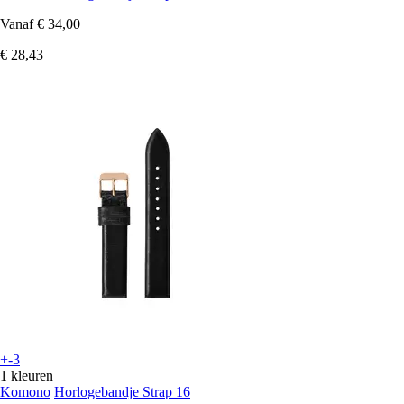
Vanaf
€ 34,00
€ 28,43
+-3
1 kleuren
Komono
Horlogebandje Strap 16