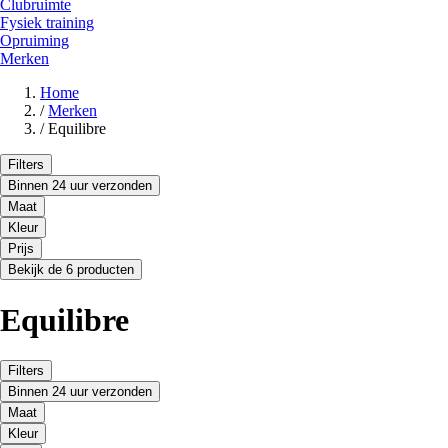
Clubruimte
Fysiek training
Opruiming
Merken
Home
/
Merken
/
Equilibre
Filters
Binnen 24 uur verzonden
Maat
Kleur
Prijs
Bekijk de 6 producten
Equilibre
Filters
Binnen 24 uur verzonden
Maat
Kleur