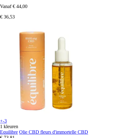
Vanaf
€ 44,00
€ 36,53
+-3
1 kleuren
Equilibre
Olie CBD fleurs d'immortelle CBD
€ 73,81