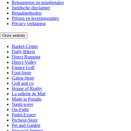
Retourneren en terugbetalen
Juridische disclaimer
Betaalmethoden
Prijzen en leveringsopties
Privacy verklaring
Onze winkels
Basket-Center
Daily Bikers
Direct Running
Direct-Volley
Espace Golf
Foot-Store
Galop-Store
Golf and co
House of Rugby
La sellerie de Maé
Made in Paradis
Nauti-wave
On-Fight
Padel-Expert
Pecheur-Store
Pet and Garden
Slowood Interior