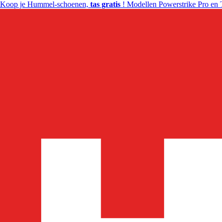
Koop je Hummel-schoenen,
tas gratis
! Modellen Powerstrike Pro en 