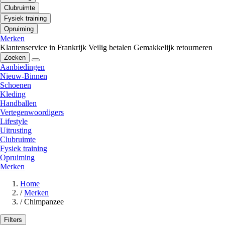
Clubruimte
Fysiek training
Opruiming
Merken
Klantenservice in Frankrijk
Veilig betalen
Gemakkelijk retourneren
Zoeken
Aanbiedingen
Nieuw-Binnen
Schoenen
Kleding
Handballen
Vertegenwoordigers
Lifestyle
Uitrusting
Clubruimte
Fysiek training
Opruiming
Merken
Home
/
Merken
/
Chimpanzee
Filters