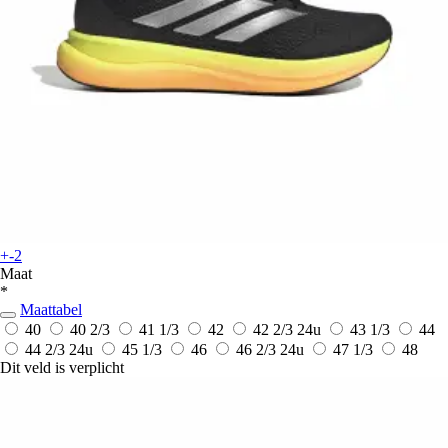
+-2
Maat
*
Maattabel
40
40 2/3
41 1/3
42
42 2/3
24u
43 1/3
44
44 2/3
24u
45 1/3
46
46 2/3
24u
47 1/3
48
Dit veld is verplicht