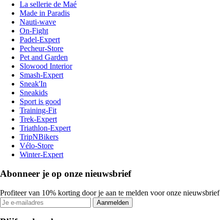
La sellerie de Maé
Made in Paradis
Nauti-wave
On-Fight
Padel-Expert
Pecheur-Store
Pet and Garden
Slowood Interior
Smash-Expert
Sneak'In
Sneakids
Sport is good
Training-Fit
Trek-Expert
Triathlon-Expert
TripNBikers
Vélo-Store
Winter-Expert
Abonneer je op onze nieuwsbrief
Profiteer van 10% korting door je aan te melden voor onze nieuwsbrief
Aanmelden