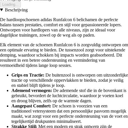
Loading...
Beschrijving
De hardloopschoenen adidas Runfalcon 6 belichamen de perfecte
balans tussen prestaties, comfort en stijl voor gepassioneerde lopers.
Ontworpen voor hardlopers van alle niveaus, zijn ze ideaal voor
dagelijkse trainingen, zowel op de weg als op paden.
Elk element van de schoenen Runfalcon 6 is zorgvuldig ontworpen om
een optimale ervaring te bieden. De tussenzool zorgt voor uitstekende
demping, waardoor schokken bij impacts worden geabsorbeerd. Dit
resulteert in een betere ondersteuning en vermindering van
vermoeidheid tijdens lange loop sessies.
Grips en Tractie:
De buitenzool is ontworpen om uitzonderlijke
tractie op verschillende oppervlakken te bieden, zodat je veilig
en stabiel blijft tijdens je loop.
Ademend vermogen:
De ademende stof die in de bovenkant is
gebruikt, bevordert de luchtcirculatie, waardoor je voeten koel
en droog blijven, zelfs op de warmste dagen.
Aangepast Comfort:
De schoen is voorzien van een
traditioneel vetersysteem dat een persoonlijke pasvorm mogelijk
maakt, wat zorgt voor een perfecte ondersteuning van de voet en
tegelijkertijd drukpunten minimaliseert.
Strakke Stijl:
Met een modern en strak ontwerp zijn de