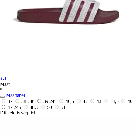
+-1
Maat
*
Maattabel
37
38
24u
39
24u
40,5
42
43
44,5
46
47
24u
48,5
50
51
Dit veld is verplicht