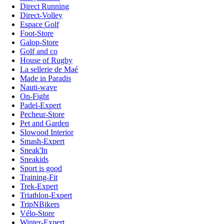
Direct Running
Direct-Volley
Espace Golf
Foot-Store
Galop-Store
Golf and co
House of Rugby
La sellerie de Maé
Made in Paradis
Nauti-wave
On-Fight
Padel-Expert
Pecheur-Store
Pet and Garden
Slowood Interior
Smash-Expert
Sneak'In
Sneakids
Sport is good
Training-Fit
Trek-Expert
Triathlon-Expert
TripNBikers
Vélo-Store
Winter-Expert