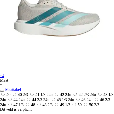
+4
Maat
*
Maattabel
40
40 2/3
41 1/3
24u
42
24u
42 2/3
24u
43 1/3
24u
44
24u
44 2/3
24u
45 1/3
24u
46
24u
46 2/3
24u
47 1/3
48
48 2/3
49 1/3
50
50 2/3
Dit veld is verplicht