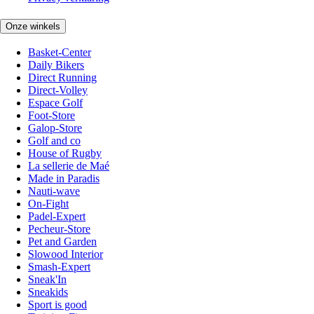
Onze winkels
Basket-Center
Daily Bikers
Direct Running
Direct-Volley
Espace Golf
Foot-Store
Galop-Store
Golf and co
House of Rugby
La sellerie de Maé
Made in Paradis
Nauti-wave
On-Fight
Padel-Expert
Pecheur-Store
Pet and Garden
Slowood Interior
Smash-Expert
Sneak'In
Sneakids
Sport is good