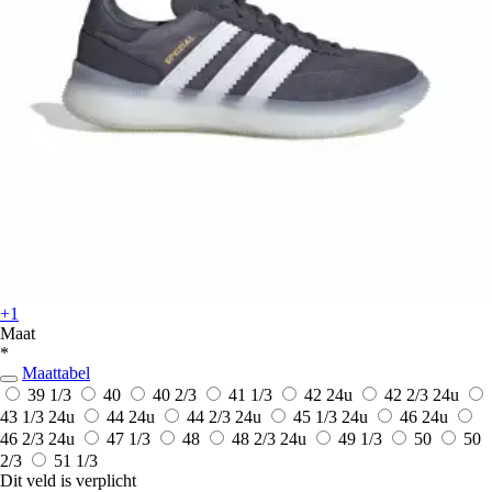
+1
Maat
*
Maattabel
39 1/3
40
40 2/3
41 1/3
42
24u
42 2/3
24u
43 1/3
24u
44
24u
44 2/3
24u
45 1/3
24u
46
24u
46 2/3
24u
47 1/3
48
48 2/3
24u
49 1/3
50
50
2/3
51 1/3
Dit veld is verplicht