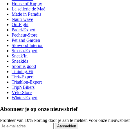
House of Rugby
La sellerie de Maé
Made in Paradis
Nauti-wave
On-Fight
Padel-Expert
Pecheur-Store
Pet and Garden
Slowood Interior
Smash-Expert
Sneak'In
Sneakids
Sport is good
Training-Fit
Trek-Expert
Triathlon-Expert
TripNBikers
Vélo-Store
Winter-Expert
Abonneer je op onze nieuwsbrief
Profiteer van 10% korting door je aan te melden voor onze nieuwsbrief
Aanmelden