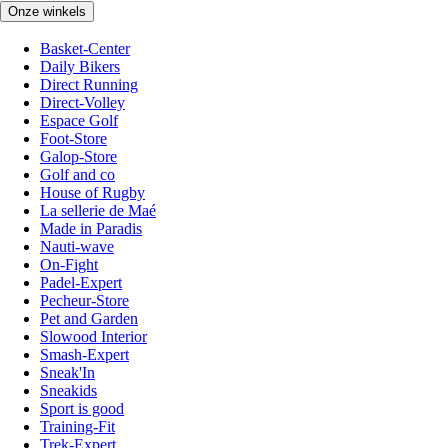
Onze winkels
Basket-Center
Daily Bikers
Direct Running
Direct-Volley
Espace Golf
Foot-Store
Galop-Store
Golf and co
House of Rugby
La sellerie de Maé
Made in Paradis
Nauti-wave
On-Fight
Padel-Expert
Pecheur-Store
Pet and Garden
Slowood Interior
Smash-Expert
Sneak'In
Sneakids
Sport is good
Training-Fit
Trek-Expert