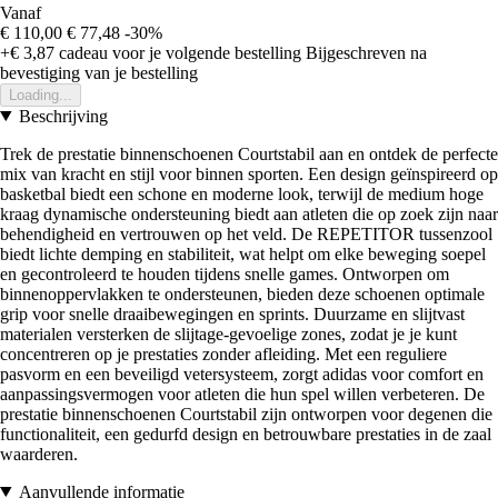
Vanaf
€ 110,00
€ 77,48
-30%
+€ 3,87
cadeau voor je volgende bestelling
Bijgeschreven na
bevestiging van je bestelling
Loading...
Beschrijving
Trek de prestatie binnenschoenen Courtstabil aan en ontdek de perfecte
mix van kracht en stijl voor binnen sporten. Een design geïnspireerd op
basketbal biedt een schone en moderne look, terwijl de medium hoge
kraag dynamische ondersteuning biedt aan atleten die op zoek zijn naar
behendigheid en vertrouwen op het veld. De REPETITOR tussenzool
biedt lichte demping en stabiliteit, wat helpt om elke beweging soepel
en gecontroleerd te houden tijdens snelle games. Ontworpen om
binnenoppervlakken te ondersteunen, bieden deze schoenen optimale
grip voor snelle draaibewegingen en sprints. Duurzame en slijtvast
materialen versterken de slijtage-gevoelige zones, zodat je je kunt
concentreren op je prestaties zonder afleiding. Met een reguliere
pasvorm en een beveiligd vetersysteem, zorgt adidas voor comfort en
aanpassingsvermogen voor atleten die hun spel willen verbeteren. De
prestatie binnenschoenen Courtstabil zijn ontworpen voor degenen die
functionaliteit, een gedurfd design en betrouwbare prestaties in de zaal
waarderen.
Aanvullende informatie