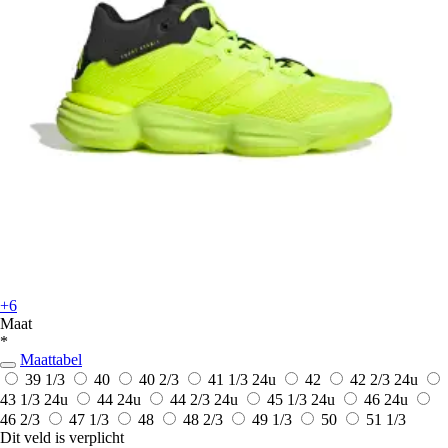
+6
Maat
*
Maattabel
39 1/3
40
40 2/3
41 1/3
24u
42
42 2/3
24u
43 1/3
24u
44
24u
44 2/3
24u
45 1/3
24u
46
24u
46 2/3
47 1/3
48
48 2/3
49 1/3
50
51 1/3
Dit veld is verplicht