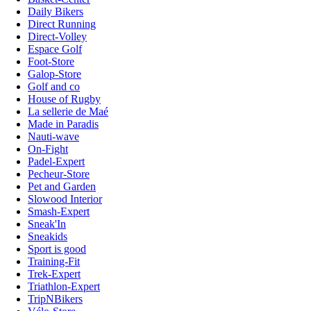
Daily Bikers
Direct Running
Direct-Volley
Espace Golf
Foot-Store
Galop-Store
Golf and co
House of Rugby
La sellerie de Maé
Made in Paradis
Nauti-wave
On-Fight
Padel-Expert
Pecheur-Store
Pet and Garden
Slowood Interior
Smash-Expert
Sneak'In
Sneakids
Sport is good
Training-Fit
Trek-Expert
Triathlon-Expert
TripNBikers