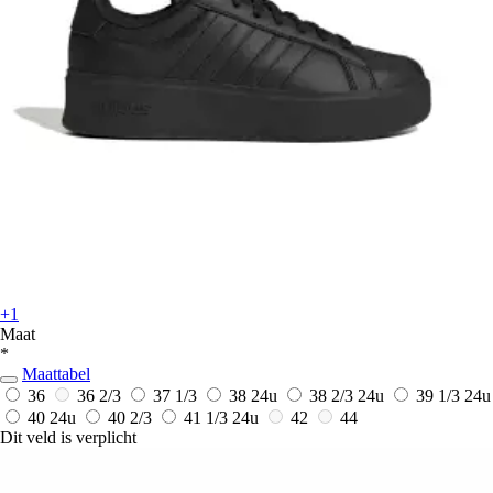
+1
Maat
*
Maattabel
36
36 2/3
37 1/3
38
24u
38 2/3
24u
39 1/3
24u
40
24u
40 2/3
41 1/3
24u
42
44
Dit veld is verplicht