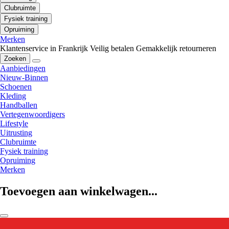
Clubruimte
Fysiek training
Opruiming
Merken
Klantenservice in Frankrijk
Veilig betalen
Gemakkelijk retourneren
Zoeken
Aanbiedingen
Nieuw-Binnen
Schoenen
Kleding
Handballen
Vertegenwoordigers
Lifestyle
Uitrusting
Clubruimte
Fysiek training
Opruiming
Merken
Toevoegen aan winkelwagen...