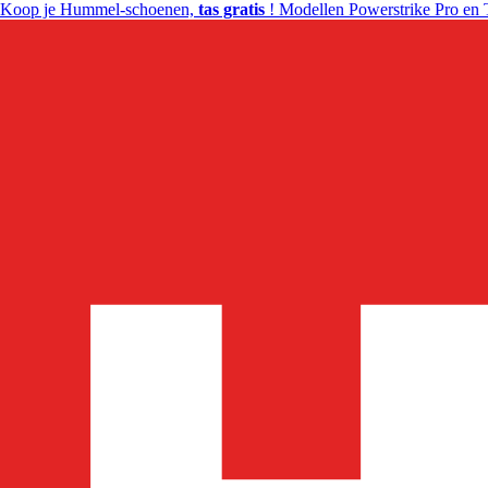
Koop je Hummel-schoenen,
tas gratis
! Modellen Powerstrike Pro en 