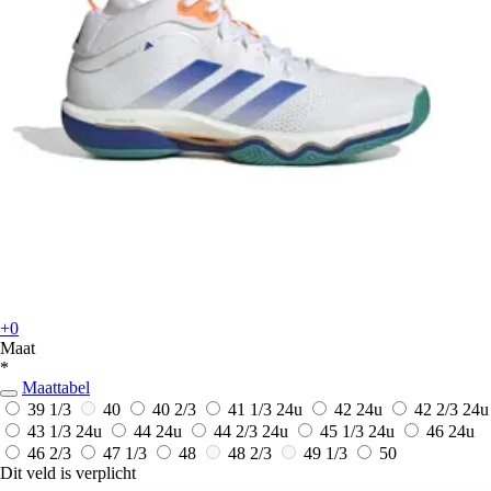
+0
Maat
*
Maattabel
39 1/3
40
40 2/3
41 1/3
24u
42
24u
42 2/3
24u
43 1/3
24u
44
24u
44 2/3
24u
45 1/3
24u
46
24u
46 2/3
47 1/3
48
48 2/3
49 1/3
50
Dit veld is verplicht