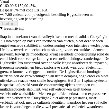
Vanaf
€ 160,00
€ 152,00
-5%
Bespaar 5%
met code
EXTRA
+€ 7,60
cadeau voor je volgende bestelling
Bijgeschreven na
bevestiging van je bestelling
Loading...
Beschrijving
Stap in de toekomst van de volleybalschoen met de adidas Crazyflight
7. Ontworpen op basis van feedback van atleten, biedt deze schoen
ongeëvenaarde stabiliteit en ondersteuning voor intensieve wedstrijden.
Het bovenwerk van technisch mesh zorgt voor een strakke, ademende
pasvorm, terwijl de middelhoge kraag essentiële ondersteuning rond de
enkel biedt voor veilige landingen en snelle richtingsveranderingen. De
Lightstrike Pro tussenzool over de volle lengte absorbeert de impact bij
frequente sprongen en biedt explosieve afzet, waardoor atleten hun
grenzen kunnen verleggen in comfort. De Lightstrike-technologie
herdefinieert de verwachtingen van lichte demping nog verder en biedt
uitstekende reactie voor snelle bewegingen. Het 3-in-1 spiraalsysteem
is speciaal afgesteld voor de voortstuwing tijdens sprongen en
multidirectionele stabiliteit, wat zelfvertrouwen geeft tijdens
veeleisende wedstrijden. Met een gedurfde merknaam en expressieve
kleuren verbetert de Crazyflight 7 niet alleen je prestaties, maar
verbindt het ook met de culturele identiteit, waardoor het een stijlvolle
keuze is voor diegenen die zowel prestaties als esthetiek waarderen.