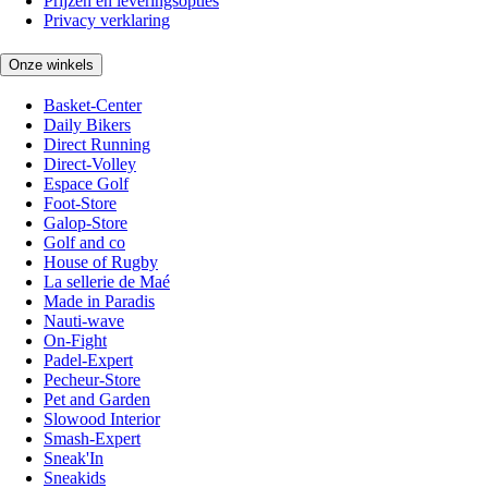
Prijzen en leveringsopties
Privacy verklaring
Onze winkels
Basket-Center
Daily Bikers
Direct Running
Direct-Volley
Espace Golf
Foot-Store
Galop-Store
Golf and co
House of Rugby
La sellerie de Maé
Made in Paradis
Nauti-wave
On-Fight
Padel-Expert
Pecheur-Store
Pet and Garden
Slowood Interior
Smash-Expert
Sneak'In
Sneakids