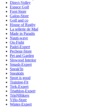
Direct-Volley
Espace Golf
Foot-Store
Galop-Store
Golf and co
House of Rugby
La sellerie de Maé
Made in Paradis
Nauti-wave
On-Fight
Padel-Expert
Pecheur-Store
Pet and Garden
Slowood Interior
Smash-Expert
Sneak'In
Sneakids
Sport is good
Training-Fit
Trek-Expert
Triathlon-Expert
TripNBikers
Vélo-Store
Winter-Expert