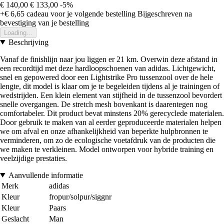
€ 140,00
€ 133,00
-5%
+€ 6,65
cadeau voor je volgende bestelling
Bijgeschreven na
bevestiging van je bestelling
Loading...
Beschrijving
Vanaf de finishlijn naar jou liggen er 21 km. Overwin deze afstand in
een recordtijd met deze hardloopschoenen van adidas. Lichtgewicht,
snel en gepowered door een Lightstrike Pro tussenzool over de hele
lengte, dit model is klaar om je te begeleiden tijdens al je trainingen of
wedstrijden. Een klein element van stijfheid in de tussenzool bevordert
snelle overgangen. De stretch mesh bovenkant is daarentegen nog
comfortabeler. Dit product bevat minstens 20% gerecyclede materialen.
Door gebruik te maken van al eerder geproduceerde materialen helpen
we om afval en onze afhankelijkheid van beperkte hulpbronnen te
verminderen, om zo de ecologische voetafdruk van de producten die
we maken te verkleinen. Model ontworpen voor hybride training en
veelzijdige prestaties.
Aanvullende informatie
Merk
adidas
Kleur
fropur/solpur/siggnr
Kleur
Paars
Geslacht
Man