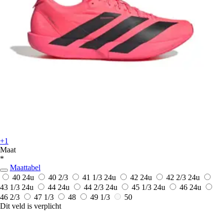
+1
Maat
*
Maattabel
40
24u
40 2/3
41 1/3
24u
42
24u
42 2/3
24u
43 1/3
24u
44
24u
44 2/3
24u
45 1/3
24u
46
24u
46 2/3
47 1/3
48
49 1/3
50
Dit veld is verplicht