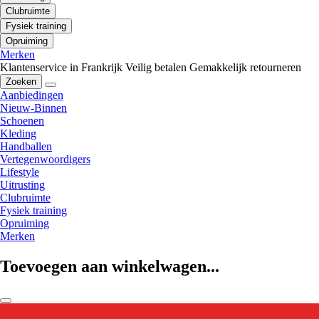
Clubruimte
Fysiek training
Opruiming
Merken
Klantenservice in Frankrijk
Veilig betalen
Gemakkelijk retourneren
Zoeken
Aanbiedingen
Nieuw-Binnen
Schoenen
Kleding
Handballen
Vertegenwoordigers
Lifestyle
Uitrusting
Clubruimte
Fysiek training
Opruiming
Merken
Toevoegen aan winkelwagen...