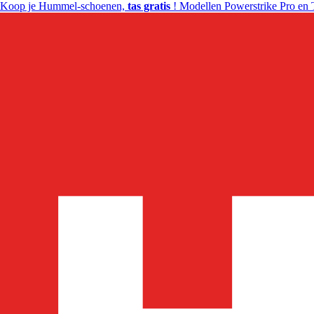
Koop je Hummel-schoenen,
tas gratis
! Modellen Powerstrike Pro en 