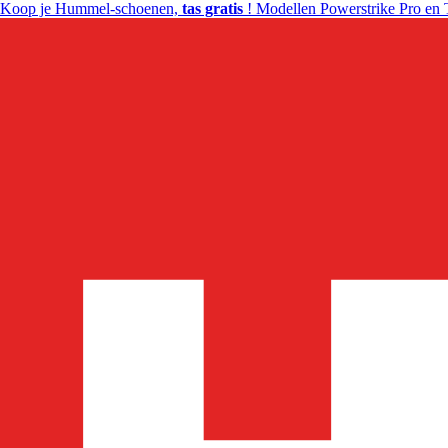
Koop je Hummel-schoenen,
tas gratis
! Modellen Powerstrike Pro en 