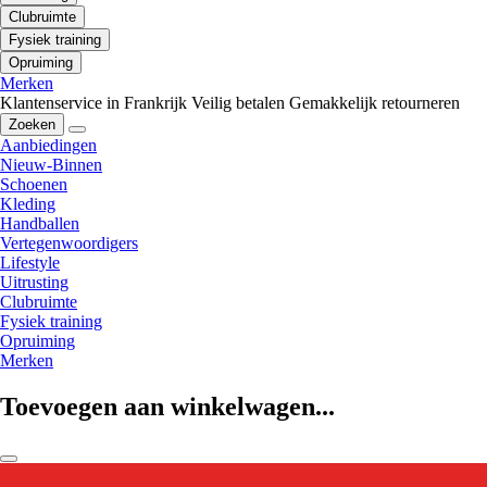
Clubruimte
Fysiek training
Opruiming
Merken
Klantenservice in Frankrijk
Veilig betalen
Gemakkelijk retourneren
Zoeken
Aanbiedingen
Nieuw-Binnen
Schoenen
Kleding
Handballen
Vertegenwoordigers
Lifestyle
Uitrusting
Clubruimte
Fysiek training
Opruiming
Merken
Toevoegen aan winkelwagen...