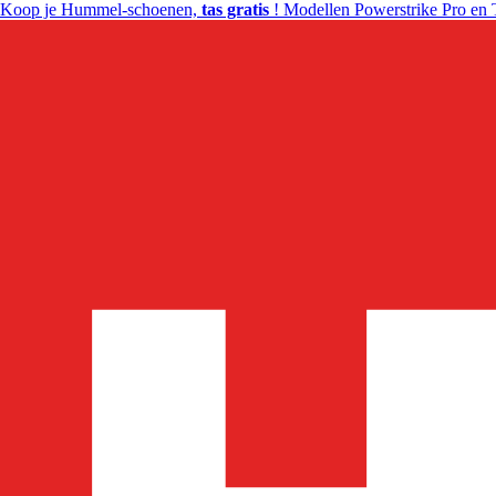
Koop je Hummel-schoenen,
tas gratis
! Modellen Powerstrike Pro en 