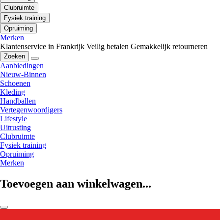
Clubruimte
Fysiek training
Opruiming
Merken
Klantenservice in Frankrijk
Veilig betalen
Gemakkelijk retourneren
Zoeken
Aanbiedingen
Nieuw-Binnen
Schoenen
Kleding
Handballen
Vertegenwoordigers
Lifestyle
Uitrusting
Clubruimte
Fysiek training
Opruiming
Merken
Toevoegen aan winkelwagen...