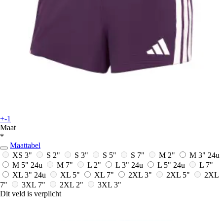
+-1
Maat
*
Maattabel
XS 3"
S 2"
S 3"
S 5"
S 7"
M 2"
M 3"
24u
M 5"
24u
M 7"
L 2"
L 3"
24u
L 5"
24u
L 7"
XL 3"
24u
XL 5"
XL 7"
2XL 3"
2XL 5"
2XL
7"
3XL 7"
2XL 2"
3XL 3"
Dit veld is verplicht