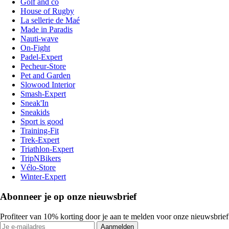
Golf and co
House of Rugby
La sellerie de Maé
Made in Paradis
Nauti-wave
On-Fight
Padel-Expert
Pecheur-Store
Pet and Garden
Slowood Interior
Smash-Expert
Sneak'In
Sneakids
Sport is good
Training-Fit
Trek-Expert
Triathlon-Expert
TripNBikers
Vélo-Store
Winter-Expert
Abonneer je op onze nieuwsbrief
Profiteer van 10% korting door je aan te melden voor onze nieuwsbrief
Aanmelden