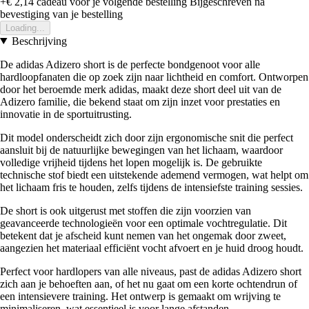
+€ 2,14
cadeau voor je volgende bestelling
Bijgeschreven na
bevestiging van je bestelling
Loading...
Beschrijving
De adidas Adizero short is de perfecte bondgenoot voor alle
hardloopfanaten die op zoek zijn naar lichtheid en comfort. Ontworpen
door het beroemde merk adidas, maakt deze short deel uit van de
Adizero familie, die bekend staat om zijn inzet voor prestaties en
innovatie in de sportuitrusting.
Dit model onderscheidt zich door zijn ergonomische snit die perfect
aansluit bij de natuurlijke bewegingen van het lichaam, waardoor
volledige vrijheid tijdens het lopen mogelijk is. De gebruikte
technische stof biedt een uitstekende ademend vermogen, wat helpt om
het lichaam fris te houden, zelfs tijdens de intensiefste training sessies.
De short is ook uitgerust met stoffen die zijn voorzien van
geavanceerde technologieën voor een optimale vochtregulatie. Dit
betekent dat je afscheid kunt nemen van het ongemak door zweet,
aangezien het materiaal efficiënt vocht afvoert en je huid droog houdt.
Perfect voor hardlopers van alle niveaus, past de adidas Adizero short
zich aan je behoeften aan, of het nu gaat om een korte ochtendrun of
een intensievere training. Het ontwerp is gemaakt om wrijving te
minimaliseren, wat essentieel is voor lange afstanden.