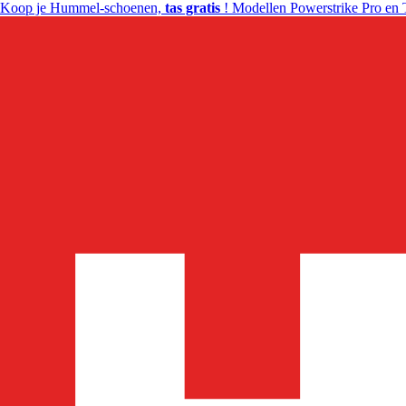
Koop je Hummel-schoenen,
tas gratis
! Modellen Powerstrike Pro en 