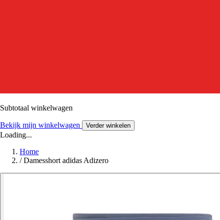
Subtotaal winkelwagen
Bekijk mijn winkelwagen
Verder winkelen
Loading...
Home
/
Damesshort adidas Adizero