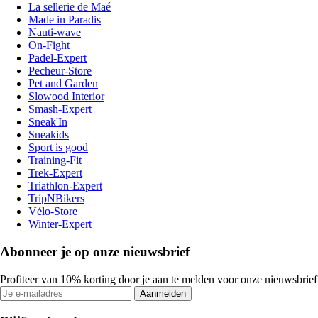
La sellerie de Maé
Made in Paradis
Nauti-wave
On-Fight
Padel-Expert
Pecheur-Store
Pet and Garden
Slowood Interior
Smash-Expert
Sneak'In
Sneakids
Sport is good
Training-Fit
Trek-Expert
Triathlon-Expert
TripNBikers
Vélo-Store
Winter-Expert
Abonneer je op onze nieuwsbrief
Profiteer van 10% korting door je aan te melden voor onze nieuwsbrief
Aanmelden