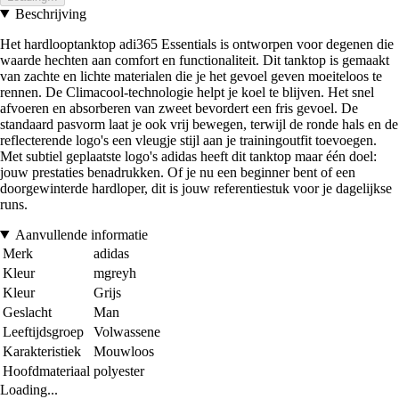
Beschrijving
Het hardlooptanktop adi365 Essentials is ontworpen voor degenen die
waarde hechten aan comfort en functionaliteit. Dit tanktop is gemaakt
van zachte en lichte materialen die je het gevoel geven moeiteloos te
rennen. De Climacool-technologie helpt je koel te blijven. Het snel
afvoeren en absorberen van zweet bevordert een fris gevoel. De
standaard pasvorm laat je ook vrij bewegen, terwijl de ronde hals en de
reflecterende logo's een vleugje stijl aan je trainingoutfit toevoegen.
Met subtiel geplaatste logo's adidas heeft dit tanktop maar één doel:
jouw prestaties benadrukken. Of je nu een beginner bent of een
doorgewinterde hardloper, dit is jouw referentiestuk voor je dagelijkse
runs.
Aanvullende informatie
Merk
adidas
Kleur
mgreyh
Kleur
Grijs
Geslacht
Man
Leeftijdsgroep
Volwassene
Karakteristiek
Mouwloos
Hoofdmateriaal
polyester
Loading...