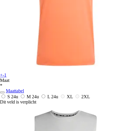
+-1
Maat
*
Maattabel
S
24u
M
24u
L
24u
XL
2XL
Dit veld is verplicht