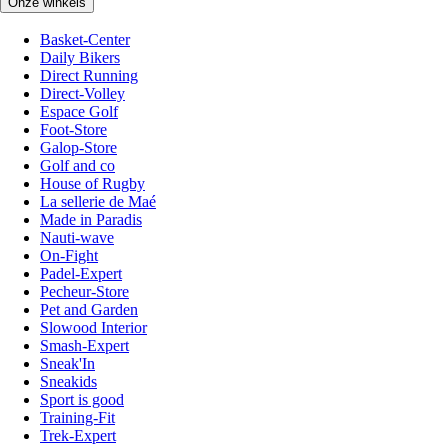
Onze winkels
Basket-Center
Daily Bikers
Direct Running
Direct-Volley
Espace Golf
Foot-Store
Galop-Store
Golf and co
House of Rugby
La sellerie de Maé
Made in Paradis
Nauti-wave
On-Fight
Padel-Expert
Pecheur-Store
Pet and Garden
Slowood Interior
Smash-Expert
Sneak'In
Sneakids
Sport is good
Training-Fit
Trek-Expert