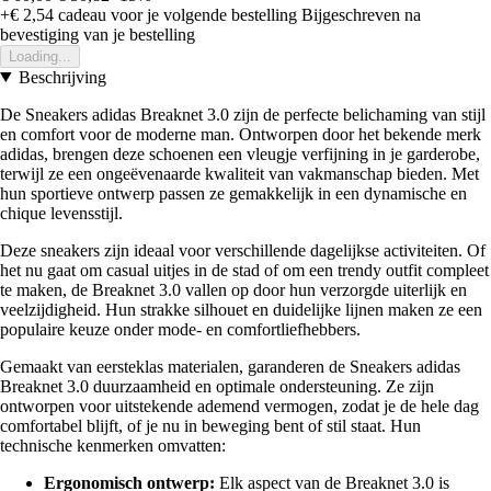
+€ 2,54
cadeau voor je volgende bestelling
Bijgeschreven na
bevestiging van je bestelling
Loading...
Beschrijving
De Sneakers adidas Breaknet 3.0 zijn de perfecte belichaming van stijl
en comfort voor de moderne man. Ontworpen door het bekende merk
adidas, brengen deze schoenen een vleugje verfijning in je garderobe,
terwijl ze een ongeëvenaarde kwaliteit van vakmanschap bieden. Met
hun sportieve ontwerp passen ze gemakkelijk in een dynamische en
chique levensstijl.
Deze sneakers zijn ideaal voor verschillende dagelijkse activiteiten. Of
het nu gaat om casual uitjes in de stad of om een trendy outfit compleet
te maken, de Breaknet 3.0 vallen op door hun verzorgde uiterlijk en
veelzijdigheid. Hun strakke silhouet en duidelijke lijnen maken ze een
populaire keuze onder mode- en comfortliefhebbers.
Gemaakt van eersteklas materialen, garanderen de Sneakers adidas
Breaknet 3.0 duurzaamheid en optimale ondersteuning. Ze zijn
ontworpen voor uitstekende ademend vermogen, zodat je de hele dag
comfortabel blijft, of je nu in beweging bent of stil staat. Hun
technische kenmerken omvatten:
Ergonomisch ontwerp:
Elk aspect van de Breaknet 3.0 is