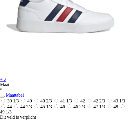
+-2
Maat
*
Maattabel
39 1/3
40
40 2/3
41 1/3
42
42 2/3
43 1/3
44
44 2/3
45 1/3
46
46 2/3
47 1/3
48
49 1/3
Dit veld is verplicht