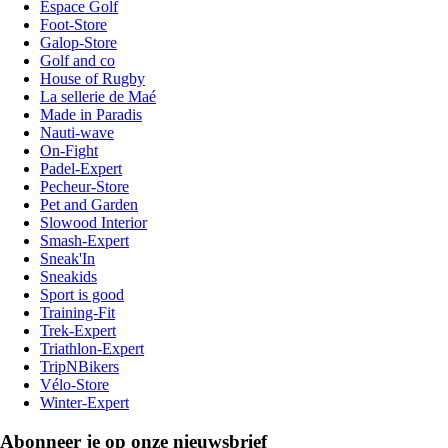
Espace Golf
Foot-Store
Galop-Store
Golf and co
House of Rugby
La sellerie de Maé
Made in Paradis
Nauti-wave
On-Fight
Padel-Expert
Pecheur-Store
Pet and Garden
Slowood Interior
Smash-Expert
Sneak'In
Sneakids
Sport is good
Training-Fit
Trek-Expert
Triathlon-Expert
TripNBikers
Vélo-Store
Winter-Expert
Abonneer je op onze nieuwsbrief