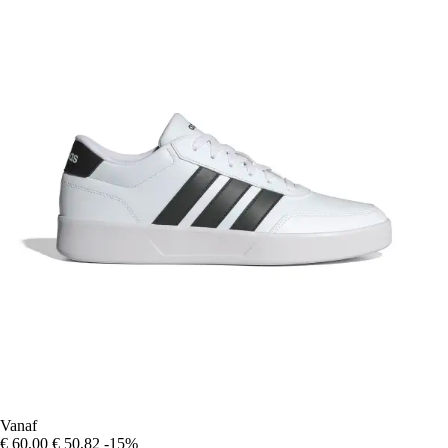
Vanaf
€ 60,00
€ 50,82
-15%