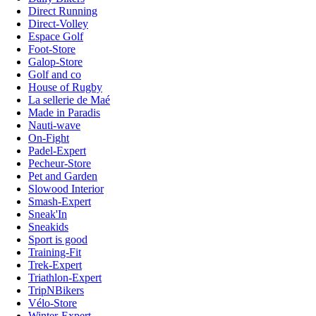
Direct Running
Direct-Volley
Espace Golf
Foot-Store
Galop-Store
Golf and co
House of Rugby
La sellerie de Maé
Made in Paradis
Nauti-wave
On-Fight
Padel-Expert
Pecheur-Store
Pet and Garden
Slowood Interior
Smash-Expert
Sneak'In
Sneakids
Sport is good
Training-Fit
Trek-Expert
Triathlon-Expert
TripNBikers
Vélo-Store
Winter-Expert