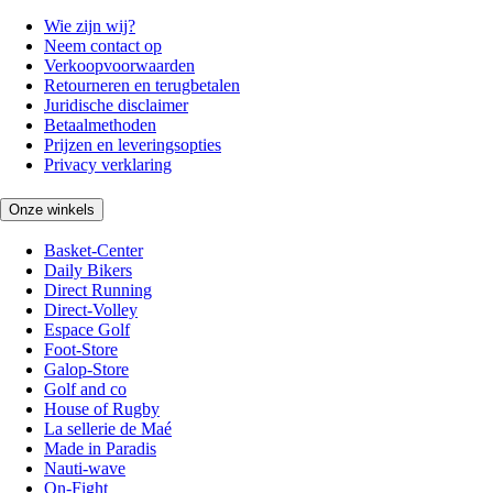
Wie zijn wij?
Neem contact op
Verkoopvoorwaarden
Retourneren en terugbetalen
Juridische disclaimer
Betaalmethoden
Prijzen en leveringsopties
Privacy verklaring
Onze winkels
Basket-Center
Daily Bikers
Direct Running
Direct-Volley
Espace Golf
Foot-Store
Galop-Store
Golf and co
House of Rugby
La sellerie de Maé
Made in Paradis
Nauti-wave
On-Fight