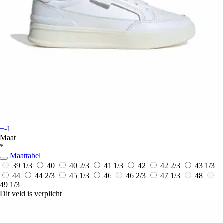
+-1
Maat
*
Maattabel
39 1/3
40
40 2/3
41 1/3
42
42 2/3
43 1/3
44
44 2/3
45 1/3
46
46 2/3
47 1/3
48
49 1/3
Dit veld is verplicht