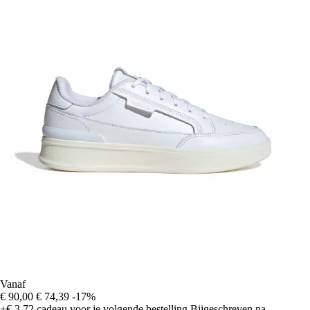
Vanaf
€ 90,00
€ 74,39
-17%
+€ 3,72
cadeau voor je volgende bestelling
Bijgeschreven na