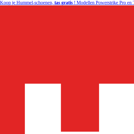
Koop je Hummel-schoenen,
tas gratis
! Modellen Powerstrike Pro en 