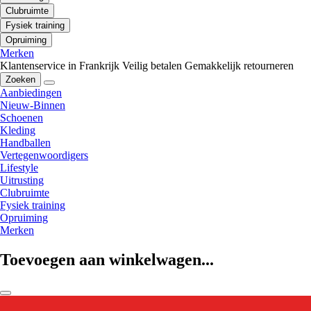
Clubruimte
Fysiek training
Opruiming
Merken
Klantenservice in Frankrijk
Veilig betalen
Gemakkelijk retourneren
Zoeken
Aanbiedingen
Nieuw-Binnen
Schoenen
Kleding
Handballen
Vertegenwoordigers
Lifestyle
Uitrusting
Clubruimte
Fysiek training
Opruiming
Merken
Toevoegen aan winkelwagen...