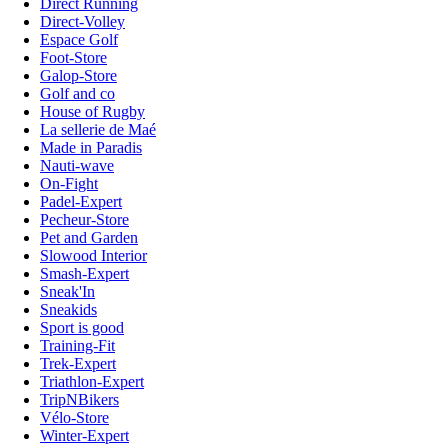
Direct Running
Direct-Volley
Espace Golf
Foot-Store
Galop-Store
Golf and co
House of Rugby
La sellerie de Maé
Made in Paradis
Nauti-wave
On-Fight
Padel-Expert
Pecheur-Store
Pet and Garden
Slowood Interior
Smash-Expert
Sneak'In
Sneakids
Sport is good
Training-Fit
Trek-Expert
Triathlon-Expert
TripNBikers
Vélo-Store
Winter-Expert