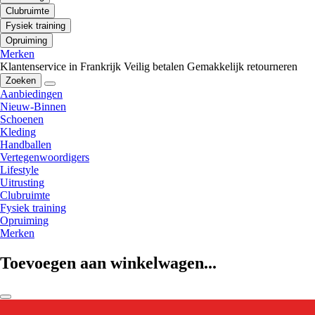
Clubruimte
Fysiek training
Opruiming
Merken
Klantenservice in Frankrijk
Veilig betalen
Gemakkelijk retourneren
Zoeken
Aanbiedingen
Nieuw-Binnen
Schoenen
Kleding
Handballen
Vertegenwoordigers
Lifestyle
Uitrusting
Clubruimte
Fysiek training
Opruiming
Merken
Toevoegen aan winkelwagen...