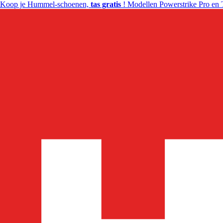
Koop je Hummel-schoenen,
tas gratis
! Modellen Powerstrike Pro en 