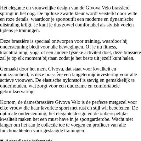
Het elegante en vrouwelijke design van de Givova Velo brassière
springt in het oog. De tijdloze zwarte kleur wordt versterkt door witte
en roze details, waardoor je sportoutfit een moderne en dynamische
uitstraling krijgt. Je kunt je dus zowel comfortabel als stylish voelen
tijdens je trainingen.
Deze brassière is speciaal ontworpen voor training, waardoor hij
ondersteuning biedt voor alle bewegingen. Of je nu fitness,
krachttraining, yoga of een andere fysieke activiteit doet, deze brassière
zal je op elk moment bijstaan zodat je het beste uit jezelf kunt halen.
Gemaakt door het merk Givova, dat staat voor kwaliteit en
duurzaamheid, is deze brassière een langetermijninvestering voor alle
actieve vrouwen. De elastische nylonstof is stevig en gemakkelijk te
onderhouden, wat zorgt voor een duurzame en comfortabele
gebruikservaring.
Kortom, de damesbrassière Givova Velo is de perfecte metgezel voor
elke vrouw die haar favoriete sport met rust en stijl wil beoefenen. De
optimale ondersteuning, het elegante design en de onberispelijke
kwaliteit maken het een must-have in je sportgarderobe. Wacht niet
langer om het aan je collectie toe te voegen en profiteer van alle
functionaliteiten voor geslaagde trainingen!