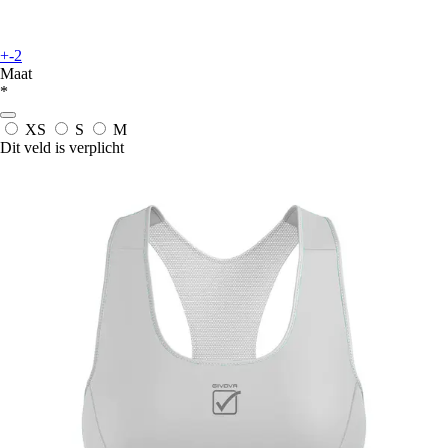
+-2
Maat
*
XS
S
M
Dit veld is verplicht