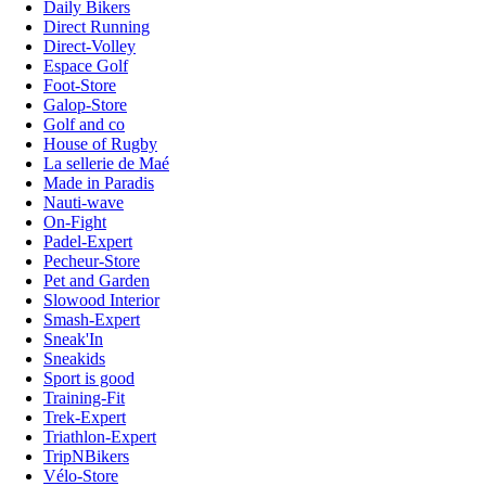
Daily Bikers
Direct Running
Direct-Volley
Espace Golf
Foot-Store
Galop-Store
Golf and co
House of Rugby
La sellerie de Maé
Made in Paradis
Nauti-wave
On-Fight
Padel-Expert
Pecheur-Store
Pet and Garden
Slowood Interior
Smash-Expert
Sneak'In
Sneakids
Sport is good
Training-Fit
Trek-Expert
Triathlon-Expert
TripNBikers
Vélo-Store