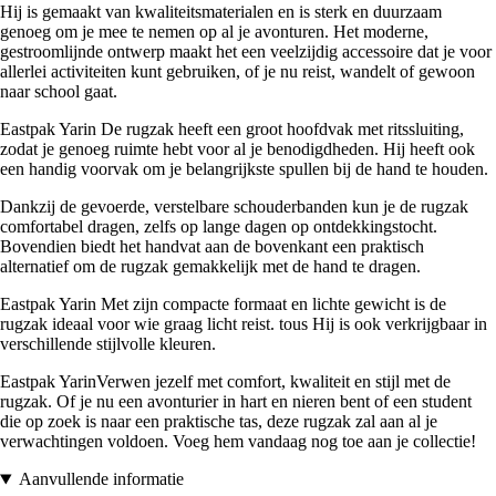
Hij is gemaakt van kwaliteitsmaterialen en is sterk en duurzaam
genoeg om je mee te nemen op al je avonturen. Het moderne,
gestroomlijnde ontwerp maakt het een veelzijdig accessoire dat je voor
allerlei activiteiten kunt gebruiken, of je nu reist, wandelt of gewoon
naar school gaat.
Eastpak Yarin De rugzak heeft een groot hoofdvak met ritssluiting,
zodat je genoeg ruimte hebt voor al je benodigdheden. Hij heeft ook
een handig voorvak om je belangrijkste spullen bij de hand te houden.
Dankzij de gevoerde, verstelbare schouderbanden kun je de rugzak
comfortabel dragen, zelfs op lange dagen op ontdekkingstocht.
Bovendien biedt het handvat aan de bovenkant een praktisch
alternatief om de rugzak gemakkelijk met de hand te dragen.
Eastpak Yarin Met zijn compacte formaat en lichte gewicht is de
rugzak ideaal voor wie graag licht reist. tous Hij is ook verkrijgbaar in
verschillende stijlvolle kleuren.
Eastpak YarinVerwen jezelf met comfort, kwaliteit en stijl met de
rugzak. Of je nu een avonturier in hart en nieren bent of een student
die op zoek is naar een praktische tas, deze rugzak zal aan al je
verwachtingen voldoen. Voeg hem vandaag nog toe aan je collectie!
Aanvullende informatie