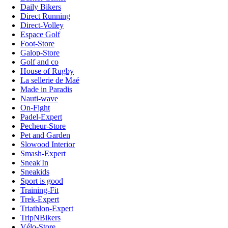
Daily Bikers
Direct Running
Direct-Volley
Espace Golf
Foot-Store
Galop-Store
Golf and co
House of Rugby
La sellerie de Maé
Made in Paradis
Nauti-wave
On-Fight
Padel-Expert
Pecheur-Store
Pet and Garden
Slowood Interior
Smash-Expert
Sneak'In
Sneakids
Sport is good
Training-Fit
Trek-Expert
Triathlon-Expert
TripNBikers
Vélo-Store