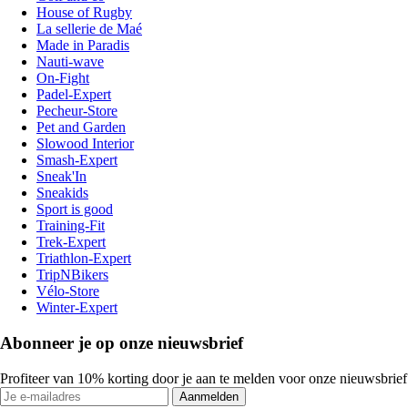
House of Rugby
La sellerie de Maé
Made in Paradis
Nauti-wave
On-Fight
Padel-Expert
Pecheur-Store
Pet and Garden
Slowood Interior
Smash-Expert
Sneak'In
Sneakids
Sport is good
Training-Fit
Trek-Expert
Triathlon-Expert
TripNBikers
Vélo-Store
Winter-Expert
Abonneer je op onze nieuwsbrief
Profiteer van 10% korting door je aan te melden voor onze nieuwsbrief
Aanmelden