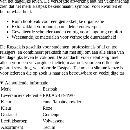
van het dagelijks leven. De verzorgde afwerking laat het vakmanschap
zien dat het merk Eastpak bekendmaakt, symbool voor kwaliteit en
betrouwbaarheid.
Ruim hoofdvak voor een gemakkelijke organisatie
Extra zakken voor onmisbare kleine voorwerpen
Gewatteerde schouderbanden en rug voor langdurig comfort
Weerstandrijke materialen voor verhoogde duurzaamheid
De Rugzak is geschikt voor studenten, professionals of af en toe
reizigers, en combineert praktisch nut met stijl om aan alle eisen van
het dagelijks leven te voldoen. De aandacht voor detail zorgt niet
alleen voor een verzorgde esthetiek, maar ook voor een efficiënte
gebruikservaring, waardoor de Eastpak Tecum een slimme keuze is
voor iedereen die op zoek is naar een betrouwbare en veelzijdige tas.
Aanvullende informatie
Merk
Eastpak
Leveranciersreferentie
EK0A5BE94W0
Kleur
cnnct/f/matte/powder
Kleur
Roze
Geslacht
Gemengd
Leeftijdsgroep
Volwassene
Assortiment
Tecum