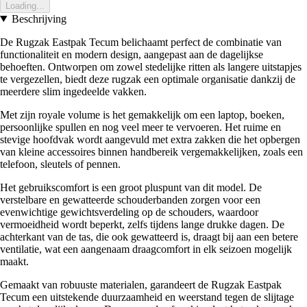
Loading...
Beschrijving
De Rugzak Eastpak Tecum belichaamt perfect de combinatie van
functionaliteit en modern design, aangepast aan de dagelijkse
behoeften. Ontworpen om zowel stedelijke ritten als langere uitstapjes
te vergezellen, biedt deze rugzak een optimale organisatie dankzij de
meerdere slim ingedeelde vakken.
Met zijn royale volume is het gemakkelijk om een laptop, boeken,
persoonlijke spullen en nog veel meer te vervoeren. Het ruime en
stevige hoofdvak wordt aangevuld met extra zakken die het opbergen
van kleine accessoires binnen handbereik vergemakkelijken, zoals een
telefoon, sleutels of pennen.
Het gebruikscomfort is een groot pluspunt van dit model. De
verstelbare en gewatteerde schouderbanden zorgen voor een
evenwichtige gewichtsverdeling op de schouders, waardoor
vermoeidheid wordt beperkt, zelfs tijdens lange drukke dagen. De
achterkant van de tas, die ook gewatteerd is, draagt bij aan een betere
ventilatie, wat een aangenaam draagcomfort in elk seizoen mogelijk
maakt.
Gemaakt van robuuste materialen, garandeert de Rugzak Eastpak
Tecum een uitstekende duurzaamheid en weerstand tegen de slijtage