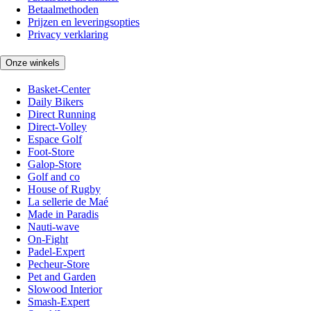
Betaalmethoden
Prijzen en leveringsopties
Privacy verklaring
Onze winkels
Basket-Center
Daily Bikers
Direct Running
Direct-Volley
Espace Golf
Foot-Store
Galop-Store
Golf and co
House of Rugby
La sellerie de Maé
Made in Paradis
Nauti-wave
On-Fight
Padel-Expert
Pecheur-Store
Pet and Garden
Slowood Interior
Smash-Expert