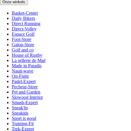
Onze winkels
Basket-Center
Daily Bikers
Direct Running
Direct-Volley
Espace Golf
Foot-Store
Galop-Store
Golf and co
House of Rugby
La sellerie de Maé
Made in Paradis
Nauti-wave
On-Fight
Padel-Expert
Pecheur-Store
Pet and Garden
Slowood Interior
Smash-Expert
Sneak'In
Sneakids
Sport is good
Training-Fit
Trek-Expert