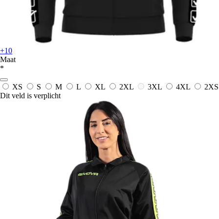
+10
Maat
*
XS
S
M
L
XL
2XL
3XL
4XL
2XS
Dit veld is verplicht